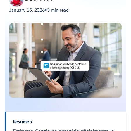
January 15, 2026
•
3
min read
Resumen