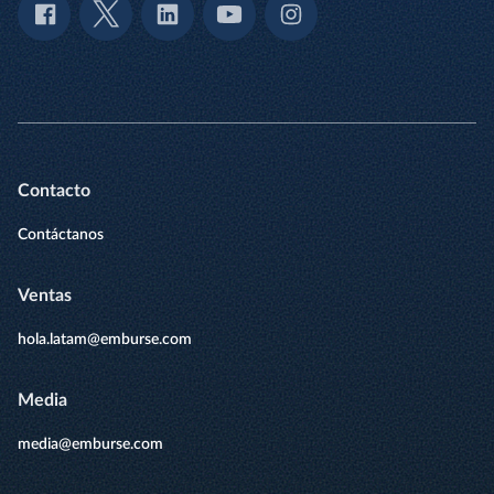
Contacto
Contáctanos
Ventas
hola.latam@emburse.com
Media
media@emburse.com