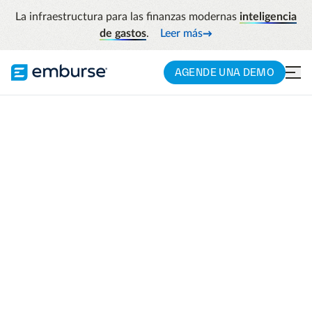
La infraestructura para las finanzas modernas
inteligencia
de gastos
.
Leer más
AGENDE UNA DEMO
Ver una
demostración
Nuestras soluciones y demostraciones de
productos están diseñadas en función de
tus necesidades. Nos complace mostrarte
por qué empresas de todo el mundo
cuentan con nuestra tecnología para
humanizar el trabajo.