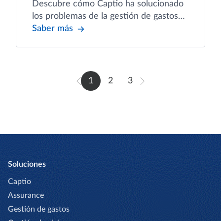
Descubre cómo Captio ha solucionado
los problemas de la gestión de gastos
de viaje en TORRES
Saber más
1
2
3
Soluciones
Captio
Assurance
Gestión de gastos