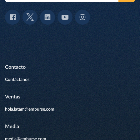
Contacto
Contáctanos
Ventas
hola.latam@emburse.com
Media
media@emburse.com