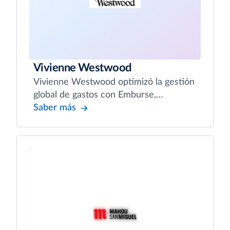
Vivienne Westwood
Vivienne Westwood optimizó la gestión
global de gastos con Emburse,
simplificando los flujos de trabajo en
Saber más
todas sus operaciones internacionales.