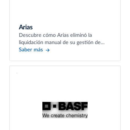
Arias
Descubre cómo Arias eliminó la
liquidación manual de su gestión de
gastos con la integración de Captio con
Saber más
SAP