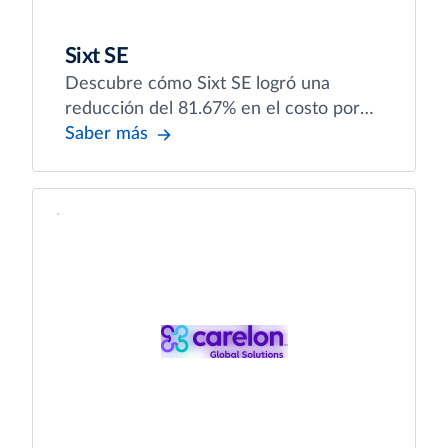
Sixt SE
Descubre cómo Sixt SE logró una
reducción del 81.67% en el costo por
reclamo después de optimizar procesos
Saber más
con Emburse.