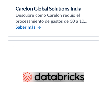
Carelon Global Solutions India
Descubre cómo Carelon redujo el
procesamiento de gastos de 30 a 10
días y mejoró el cumplimiento de viajes
Saber más
con Emburse.