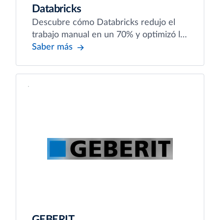
Databricks
Descubre cómo Databricks redujo el
trabajo manual en un 70% y optimizó la
gestión de gastos con Emburse.
Saber más
GEBERIT