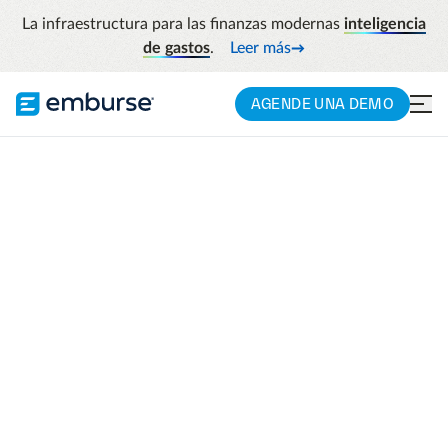
La infraestructura para las finanzas modernas
inteligencia
de gastos
.
Leer más
AGENDE UNA DEMO
Productos
Enterprise
Gestión De Gastos
EMBURSE EXPENSE ENTERPRISE
Una solución de
gestión de gastos
que te ayuda a
gastar de forma más