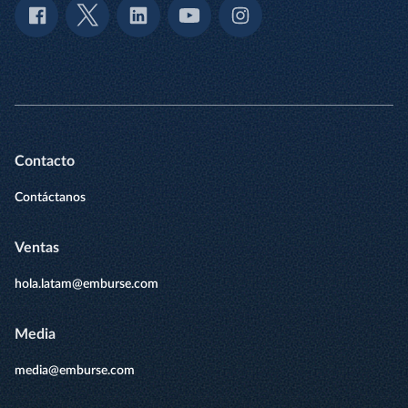
Contacto
Contáctanos
Ventas
hola.latam@emburse.com
Media
media@emburse.com