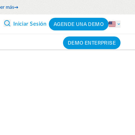
eer más
AGENDE UNA DEMO
Iniciar Sesión
DEMO ENTERPRISE
PERSPECTIVAS Y ANÁLISIS
PARTNERS
Más sobre partners
Análisis
Gestiona el flujo de efectivo anticipando los gastos
futuros
Audit
Identifica y reduce el gasto innecesario
Emburse AI