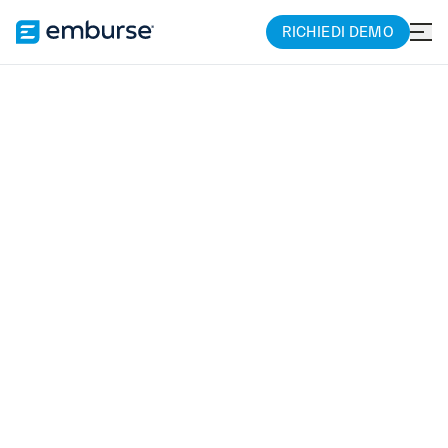
RICHIEDI DEMO
EMBURSE GO
Offri ai dipendenti le
risorse di cui hanno
bisogno quando
sono in viaggio
Riunisci in un’unica pratica app tutto ciò di
cui i tuoi viaggiatori hanno bisogno: risorse
per la pianificazione del viaggio, gestione
delle prenotazioni e informazioni di viaggio