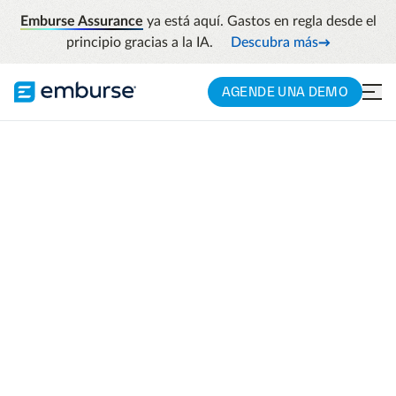
Emburse Assurance
ya está aquí. Gastos en regla desde el
principio gracias a la IA.
Descubra más
AGENDE UNA DEMO
ALMUERZO EJECUTIVO
Estrategias para una
Gestión Inteligente
del Gasto
9 de Junio en América Digital Ciudad De
México