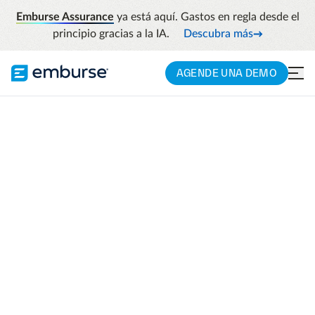
Emburse Assurance
ya está aquí. Gastos en regla desde el
principio gracias a la IA.
Descubra más
AGENDE UNA DEMO
Contacta con
nosotros
¿Tienes alguna consulta? Estamos aquí para
ayudarte.