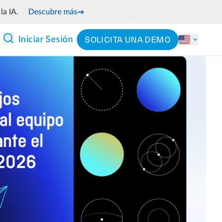
la IA.
Descubre más
SOLICITA UNA DEMO
Iniciar Sesión
 Y ANÁLISIS
CLASIFICACIÓN
Partners
Por sector
Precios
l flujo de efectivo anticipando
Por producto
 futuros
 y reduce el gasto innecesario