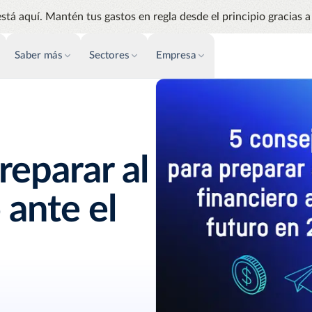
stá aquí. Mantén tus gastos en regla desde el principio gracias a 
Saber más
Sectores
Empresa
FACTURACIÓN
ÉXITO CLIENTES
PERSPECTIVAS
Automatización AP
Eventos y Webinar
Análisis
Simplifica y agiliza los pagos y las
Gestiona e
Soporte
compras
los gastos
reparar al
Facturas de proveedores
Audit
Agiliza la gestión de tus facturas
Identifica
 ante el
de proveedores
Emburse AI