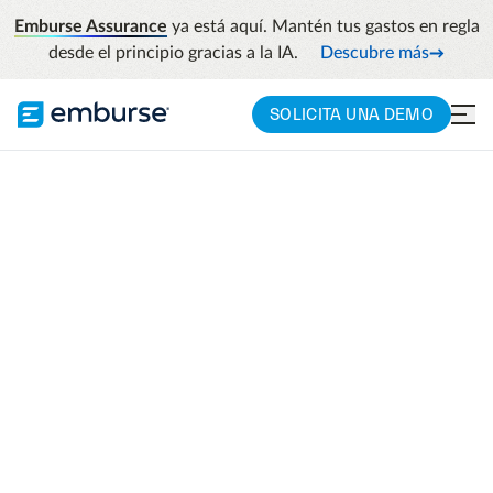
Emburse Assurance
ya está aquí. Mantén tus gastos en regla
desde el principio gracias a la IA.
Descubre más
SOLICITA UNA DEMO
Aprueba con nota
tus procesos
financieros con
Emburse Captio
Ayudamos a tu institución a ahorrar tiempo
y dinero en los flujos de trabajo de gestión
de gastos y facturas.