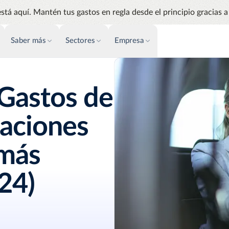
stá aquí. Mantén tus gastos en regla desde el principio gracias a 
Saber más
Sectores
Empresa
FACTURACIÓN
ÉXITO CLIENTES
PERSPECTIVAS
 Gastos de
Automatización AP
Eventos y Webinar
Análisis
Simplifica y agiliza los pagos y las
Gestiona e
Soporte
compras
los gastos
laciones
Facturas de proveedores
Audit
Agiliza la gestión de tus facturas
Identifica
 más
de proveedores
24)
Emburse AI