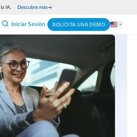
la IA.
Descubre más
SOLICITA UNA DEMO
Iniciar Sesión
 Y ANÁLISIS
CLASIFICACIÓN
Partners
Por sector
Precios
l flujo de efectivo anticipando
Por producto
 futuros
 y reduce el gasto innecesario