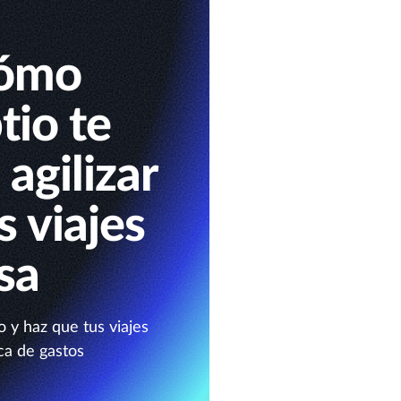
cómo
io te
agilizar
s viajes
sa
 y haz que tus viajes
ca de gastos