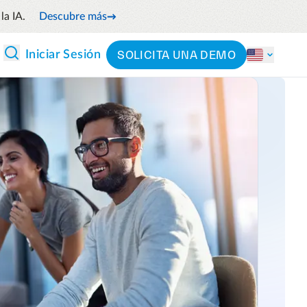
la IA.
Descubre más
SOLICITA UNA DEMO
Iniciar Sesión
 Y ANÁLISIS
CLASIFICACIÓN
Partners
Por sector
Precios
l flujo de efectivo anticipando
Por producto
 futuros
 y reduce el gasto innecesario