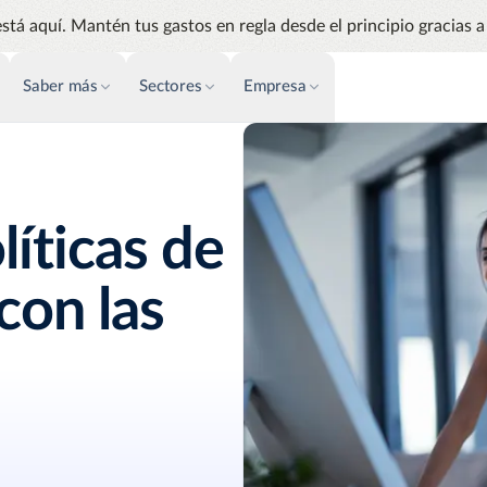
stá aquí. Mantén tus gastos en regla desde el principio gracias a 
Saber más
Sectores
Empresa
FACTURACIÓN
ÉXITO CLIENTES
PERSPECTIVAS
Automatización AP
Eventos y Webinar
Análisis
Simplifica y agiliza los pagos y las
Gestiona e
líticas de
Soporte
compras
los gastos
Facturas de proveedores
Audit
con las
Agiliza la gestión de tus facturas
Identifica
de proveedores
Emburse AI