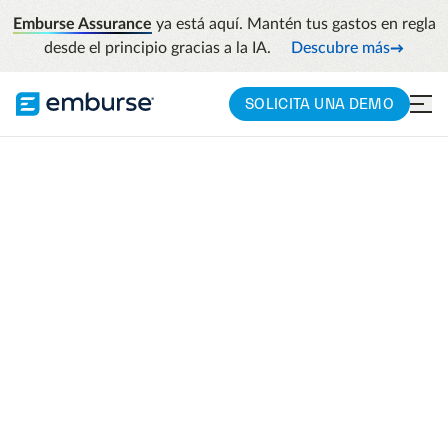
Emburse Assurance
ya está aquí. Mantén tus gastos en regla
desde el principio gracias a la IA.
Descubre más
SOLICITA UNA DEMO
Puesta en marcha y
formación
Buscamos alcanzar el éxito del cliente y
sacar el máximo partido de la herramienta
juntos.