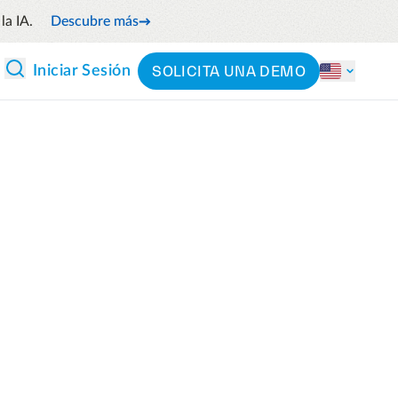
la IA.
Descubre más
SOLICITA UNA DEMO
Iniciar Sesión
 Y ANÁLISIS
CLASIFICACIÓN
Partners
Por sector
Precios
l flujo de efectivo anticipando
Por producto
 futuros
 y reduce el gasto innecesario