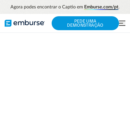
Agora podes encontrar o Captio em
Emburse.com/pt
.
PEDE UMA
DEMONSTRAÇÃO
EMBURSE CAPTIO
Automatize a gestão
de todas as suas
despesas de
empresa
Comece a poupar mais tempo e dinheiro do
que nunca. Optimiza os teus relatórios de
despesas, garante o cumprimento das