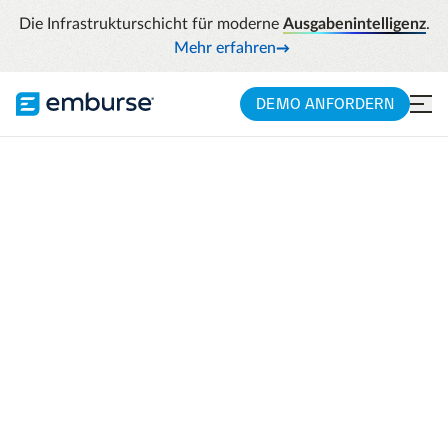
Die Infrastrukturschicht für moderne
Ausgabenintelligenz
.
Mehr erfahren
DEMO ANFORDERN
Willkommen bei
einem
neu
gestalteten
T&E-
Erlebnis
Lernen Sie Ihren KI-Agenten kennen, der in
Emburse Expense Enterprise integriert ist
und Ihre Spesen für Sie vorbereitet.