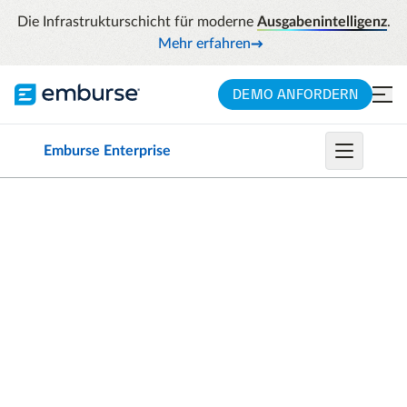
Die Infrastrukturschicht für moderne
Ausgabenintelligenz
.
Mehr erfahren
DEMO ANFORDERN
Emburse Enterprise
EMBURSE EXPENSE ENTERPRISE
Eine Lösung für
Ausgabenmanagement,
die Ihnen hilft,
intelligenter zu