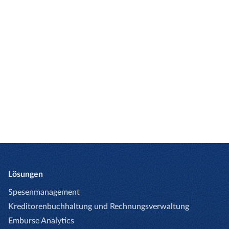
zu sein, was als Nächstes kommt. Buchen Sie
noch heute eine kostenlose, individuell
zugeschnittene Demo!
DEMO ANFORDERN
Lösungen
Spesenmanagement
Kreditorenbuchhaltung und Rechnungsverwaltung
Emburse Analytics