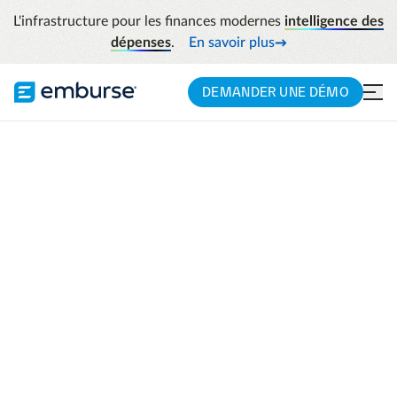
L'infrastructure pour les finances modernes
intelligence des
dépenses
.
En savoir plus
DEMANDER UNE DÉMO
EMBURSE GO
Donnez aux
employés les
ressources
nécessaires lorsqu'ils
sont en