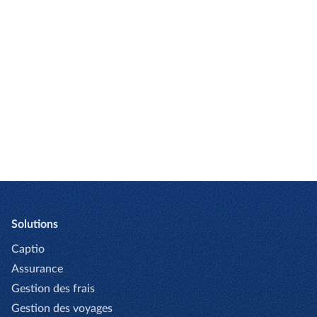
entreprise, quelle que soit sa taille, son secteur
d'activité ou sa géographie.
CONTACTEZ-NOUS
Solutions
Captio
Assurance
Gestion des frais
Gestion des voyages