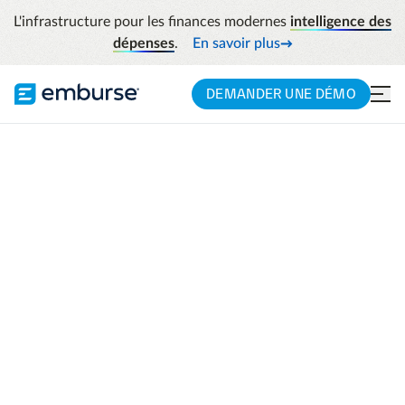
L'infrastructure pour les finances modernes
intelligence des
dépenses
.
En savoir plus
DEMANDER UNE DÉMO
SOLUTIONS SPÉCIFIQUES PAR INDUSTRIE
Conçu en pensant à
votre secteur
d'activité
Nous savons qu'une solution unique ne
convient pas à tous. Les produits Emburse
incluent des fonctionnalités spécifiques