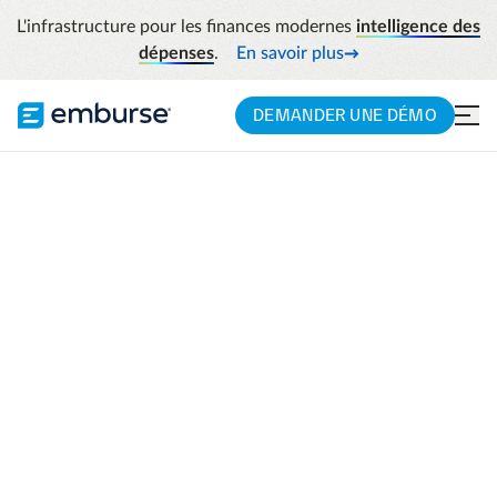
L'infrastructure pour les finances modernes
intelligence des
dépenses
.
En savoir plus
DEMANDER UNE DÉMO
Dépenses des
employés
Captio vous propose un système
automatisé adapté à vos politiques de
dépenses et intégré à tous vos systèmes,
dites adieu aux tâches manuelles et au
papier.